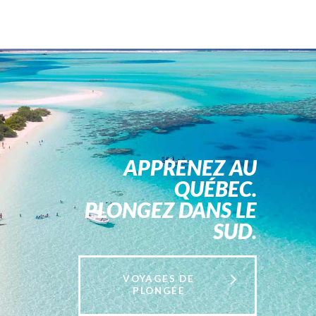
APPRENEZ AU
QUÉBEC.
PLONGEZ DANS LE
SUD.
VOYAGES DE
PLONGÉE