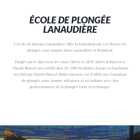
ÉCOLE DE PLONGÉE
LANAUDIÈRE
L’école de plongée Lanaudière offre la formation par excellence en
plongée sous-marine dans Lanaudière et Montréal.
Dirigée par le directeur de cours CMAS et ADIP, Julien B-Marcel et
Claude Marcel ont certifié plus de 3500 étudiants depuis sa fondation
en 2003 par Claude Marcel. Notre mission est d’offrir une formation
de plongée sous-marine adéquate et sécuritaire avec des
professionnels de la plongée loisir et technique.