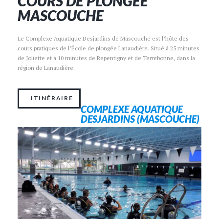
COURS DE PLONGÉE
MASCOUCHE
Le Complexe Aquatique Desjardins de Mascouche est l’hôte des
cours pratiques de l’École de plongée Lanaudière. Situé à 25 minutes
de Joliette et à 10 minutes de Repentigny et de Terrebonne, dans la
région de Lanaudière.
ITINÉRAIRE
COMPLEXE AQUATIQUE
DESJARDINS (MASCOUCHE)